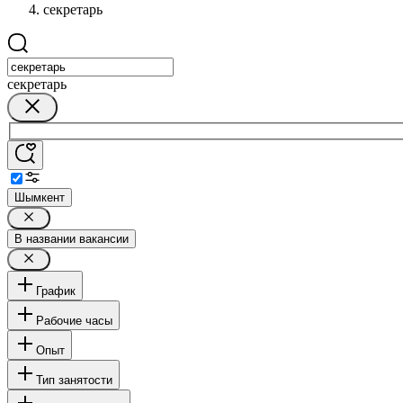
секретарь
секретарь
Шымкент
В названии вакансии
График
Рабочие часы
Опыт
Тип занятости