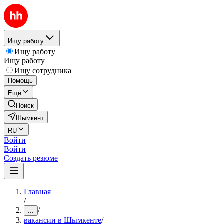
Ищу работу
Ищу работу
Ищу работу
Ищу сотрудника
Помощь
Ещё
Поиск
Шымкент
RU
Войти
Войти
Создать резюме
Главная
/
/
...
вакансии в Шымкенте
/