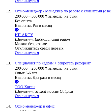
Откликнуться
Офис-менеджер / Менеджер по работе с клиентами (с в
200 000
–
300 000
₸
за месяц,
на руки
Без опыта
Выплаты: Раз в месяц
ИП
АКСУ
Шымкент, Енбекшинский район
Можно без резюме
Откликнитесь среди первых
Откликнуться
Специалист по кадрам + секретарь референт
200 000
–
250 000
₸
за месяц,
на руки
Опыт 3-6 лет
Выплаты: Два раза в месяц
ТОО
Хоген
Шымкент, жилой массив Сайрам
Откликнуться
Офис-менеджер в офис