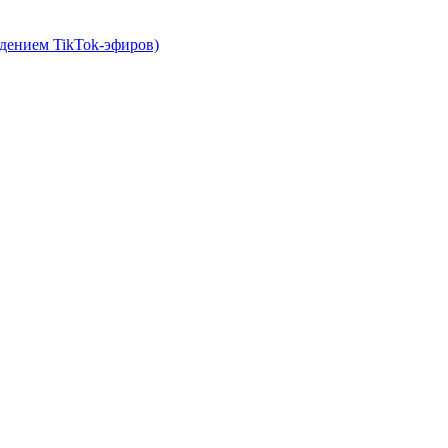
едением TikTok-эфиров)